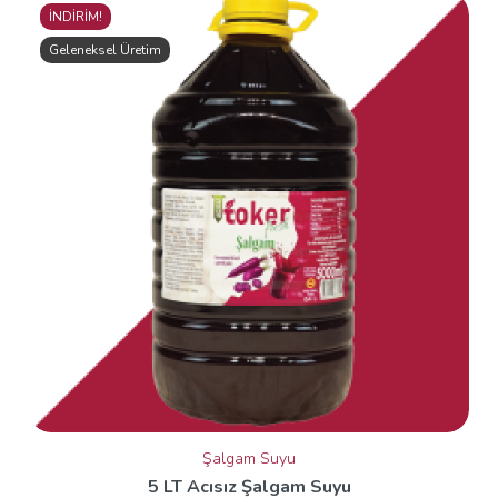
İNDİRİM!
Geleneksel Üretim
Şalgam Suyu
5 LT Acısız Şalgam Suyu