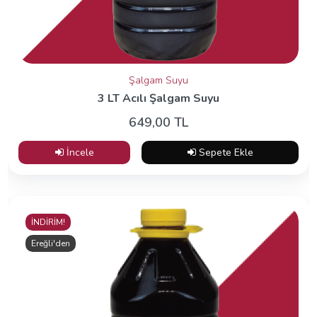
Şalgam Suyu
3 LT Acılı Şalgam Suyu
649,00 TL
İncele
Sepete Ekle
İNDİRİM!
Ereğli'den