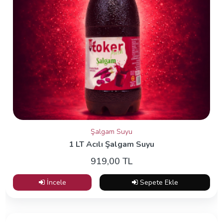
Şalgam Suyu
1 LT Acılı Şalgam Suyu
919,00 TL
İncele
Sepete Ekle