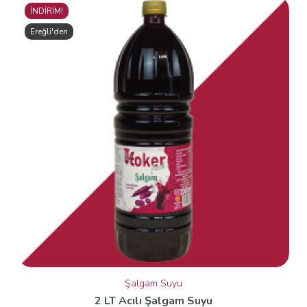
İNDİRİM!
Ereğli'den
Şalgam Suyu
2 LT Acılı Şalgam Suyu