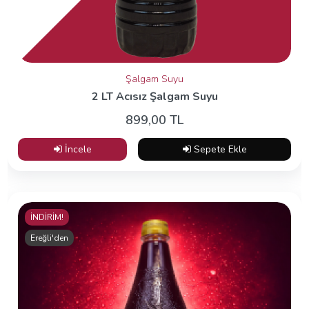
Şalgam Suyu
2 LT Acısız Şalgam Suyu
899,00 TL
İncele
Sepete Ekle
İNDİRİM!
Ereğli'den