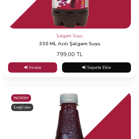
Şalgam Suyu
330 ML Acılı Şalgam Suyu
799,00 TL
İncele
Sepete Ekle
İNDİRİM!
Ereğli'den