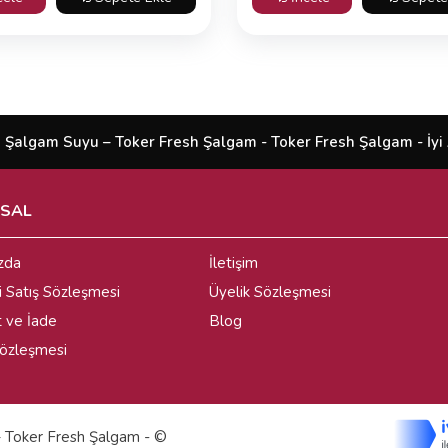
 Şalgam Suyu – Toker Fresh Şalgam - Toker Fresh Şalgam - İyi Al
SAL
zda
İletişim
i Satış Sözleşmesi
Üyelik Sözleşmesi
t ve İade
Blog
 Sözleşmesi
– Toker Fresh Şalgam - ©