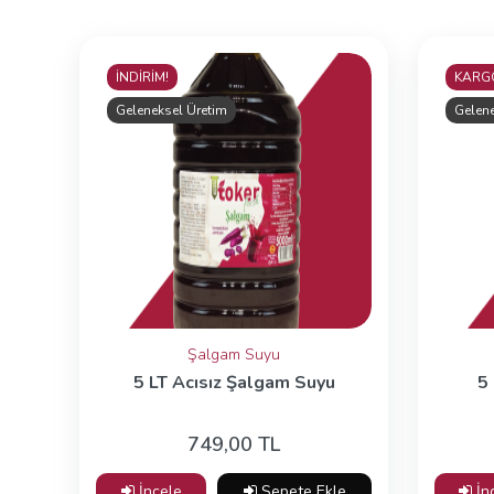
İNDİRİM!
KARGO
Geleneksel Üretim
Gelene
Şalgam Suyu
5 LT Acısız Şalgam Suyu
5
749,00 TL
İncele
Sepete Ekle
İn