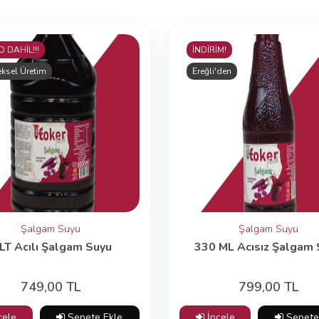
 DAHİL!!!
İNDİRİM!
ksel Üretim
Ereğli'den
Şalgam Suyu
Şalgam Suyu
 LT Acılı Şalgam Suyu
330 ML Acısız Şalgam 
749,00 TL
799,00 TL
cele
Sepete Ekle
İncele
Sepete