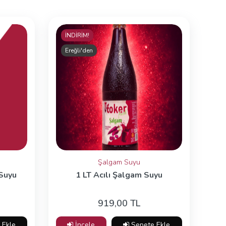
İNDİRİM!
Ereğli'den
Şalgam Suyu
Suyu
1 LT Acılı Şalgam Suyu
919,00 TL
 Ekle
İncele
Sepete Ekle