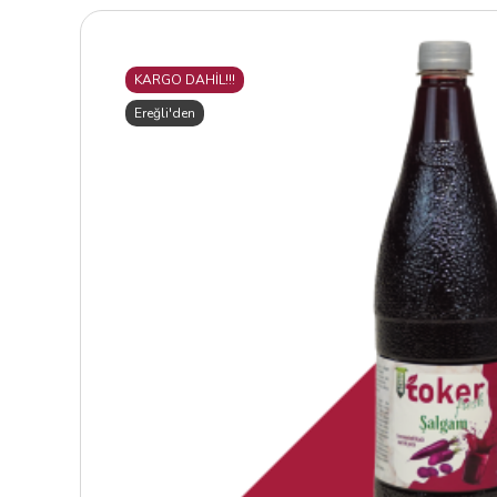
KARGO DAHİL!!!
Ereğli'den