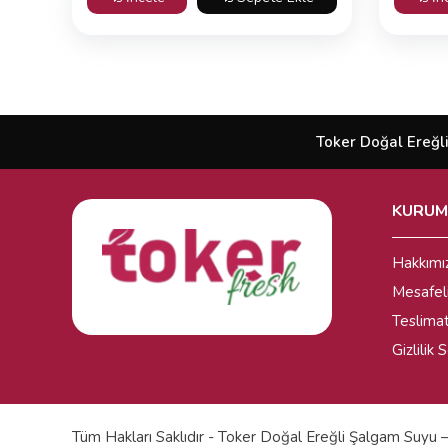
Toker Doğal Ereğli
KURUM
Hakkımı
Mesafel
Teslima
Gizlilik
Tüm Hakları Saklıdır - Toker Doğal Ereğli Şalgam Suyu 