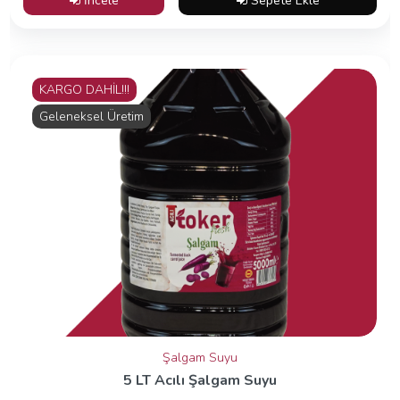
İncele
Sepete Ekle
KARGO DAHİL!!!
Geleneksel Üretim
Şalgam Suyu
5 LT Acılı Şalgam Suyu