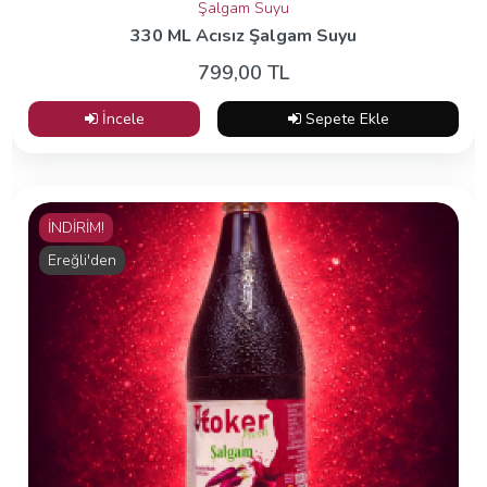
Şalgam Suyu
330 ML Acısız Şalgam Suyu
799,00 TL
İncele
Sepete Ekle
İNDİRİM!
Ereğli'den