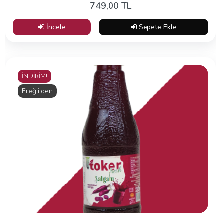
749,00 TL
İncele
Sepete Ekle
İNDİRİM!
Ereğli'den