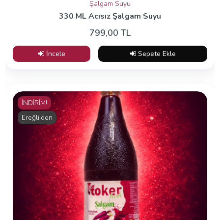
Şalgam Suyu
330 ML Acısız Şalgam Suyu
799,00 TL
İncele
Sepete Ekle
İNDİRİM!
Ereğli'den