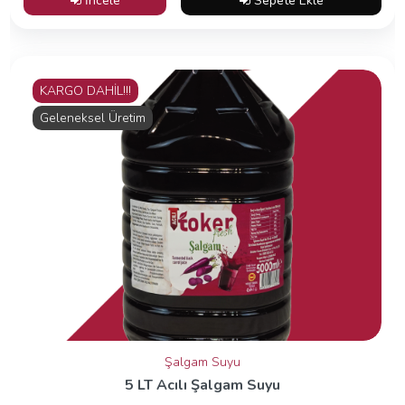
İncele
Sepete Ekle
KARGO DAHİL!!!
Geleneksel Üretim
Şalgam Suyu
5 LT Acılı Şalgam Suyu