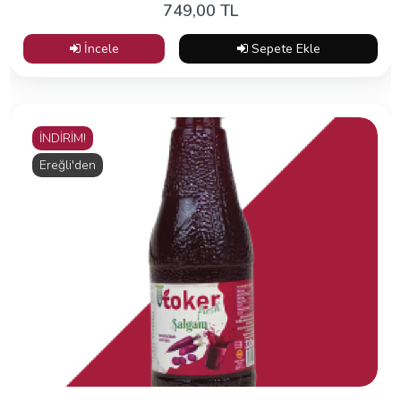
749,00 TL
İncele
Sepete Ekle
İNDİRİM!
Ereğli'den