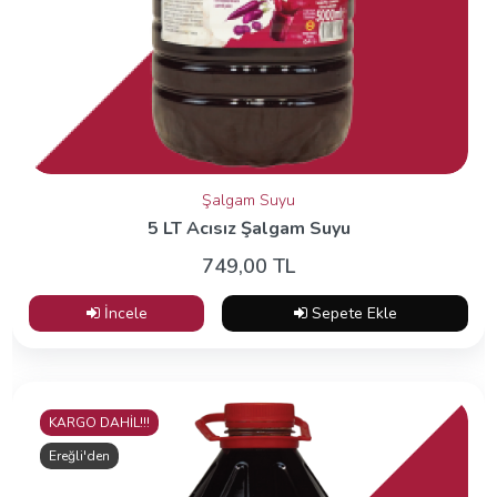
Şalgam Suyu
5 LT Acısız Şalgam Suyu
749,00 TL
İncele
Sepete Ekle
KARGO DAHİL!!!
Ereğli'den