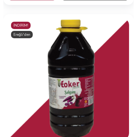
İNDİRİM!
Ereğli'den