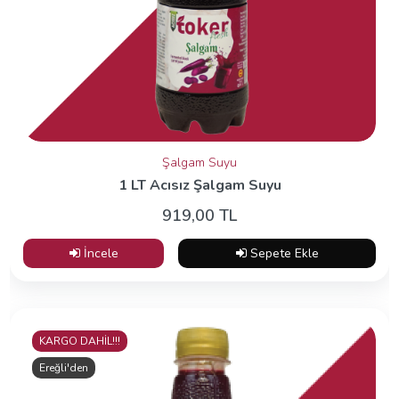
Şalgam Suyu
1 LT Acısız Şalgam Suyu
919,00 TL
İncele
Sepete Ekle
KARGO DAHİL!!!
Ereğli'den