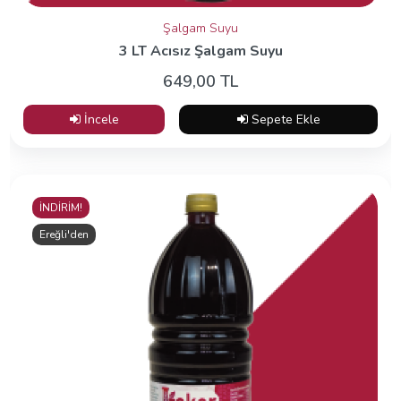
Şalgam Suyu
3 LT Acısız Şalgam Suyu
649,00 TL
İncele
Sepete Ekle
İNDİRİM!
Ereğli'den