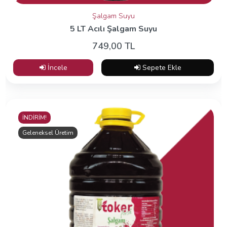
Şalgam Suyu
5 LT Acılı Şalgam Suyu
749,00 TL
İncele
Sepete Ekle
İNDİRİM!
Geleneksel Üretim