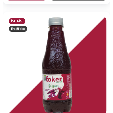
İNDİRİM!
Ereğli'den