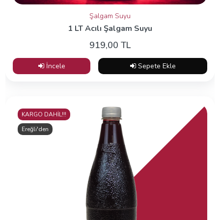
Şalgam Suyu
1 LT Acılı Şalgam Suyu
919,00 TL
İncele
Sepete Ekle
KARGO DAHİL!!!
Ereğli'den