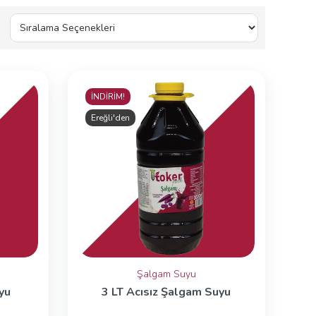
İNDİRİM!
Ereğli'den
Şalgam Suyu
yu
3 LT Acısız Şalgam Suyu