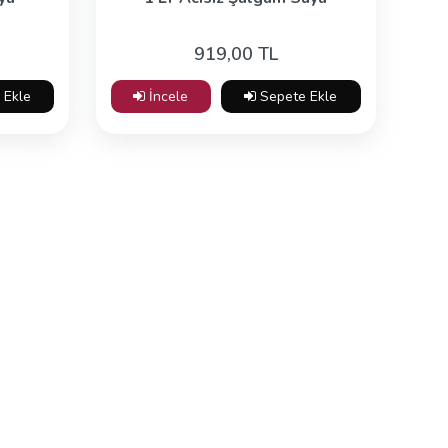
919,00 TL
 Ekle
İncele
Sepete Ekle