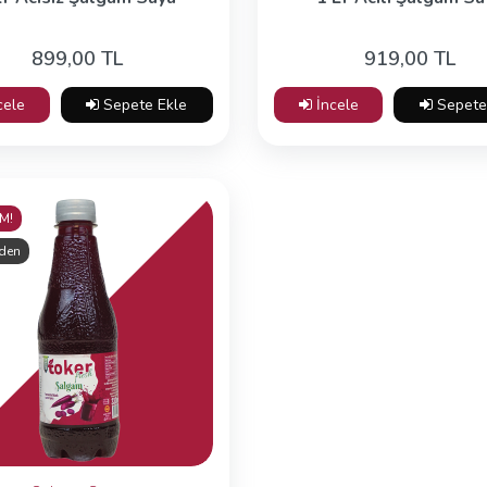
899,00 TL
919,00 TL
cele
Sepete Ekle
İncele
Sepete
M!
'den