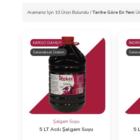
Aramanız İçin
10
Ürün Bulundu /
Tarihe Göre En Yeni
Ür
KARGO DAHİL!!!
İNDİRİ
Geleneksel Üretim
Gelene
Şalgam Suyu
5 LT Acılı Şalgam Suyu
5 