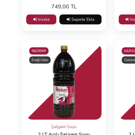
749,00 TL
İncele
Sepete Ekle
İn
İNDİRİM!
KARGO
Ereğli'den
Gelene
Şalgam Suyu
2 LT Acılı Şalgam Suyu
2 