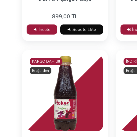
899,00 TL
İncele
Sepete Ekle
İn
KARGO DAHİL!!!
İNDİRİ
Ereğli'den
Ereğli