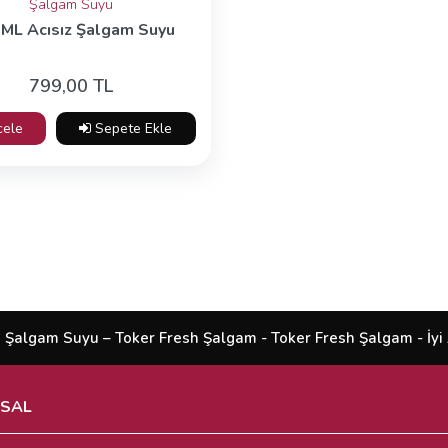
Şalgam Suyu
ML Acısız Şalgam Suyu
799,00 TL
cele
Sepete Ekle
 Şalgam Suyu – Toker Fresh Şalgam - Toker Fresh Şalgam - İyi Al
SAL