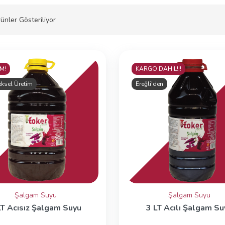
ünler Gösteriliyor
M!
KARGO DAHİL!!!
ksel Üretim
Ereğli'den
Şalgam Suyu
Şalgam Suyu
LT Acısız Şalgam Suyu
3 LT Acılı Şalgam Su