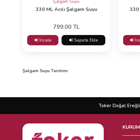
Şalgam Suyu
330 ML Acılı Şalgam Suyu
330 
799,00 TL
İncele
Sepete Ekle
İn
Şalgam Suyu Tanıtımı
Toker Doğal Ereğli
KURUM