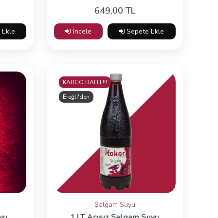
649,00 TL
 Ekle
İncele
Sepete Ekle
KARGO DAHİL!!!
Ereğli'den
Şalgam Suyu
yu
1 LT Acısız Şalgam Suyu