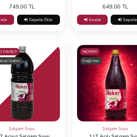
749,00 TL
649,00 TL
cele
Sepete Ekle
İncele
Sepete
 DAHİL!!!
İNDİRİM!
ksel Üretim
Ereğli'den
Şalgam Suyu
Şalgam Suyu
LT Acısız Şalgam Suyu
1 LT Acılı Şalgam Su