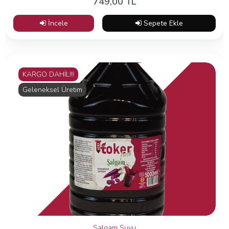
749,00 TL
İncele
Sepete Ekle
KARGO DAHİL!!!
Geleneksel Üretim
Şalgam Suyu