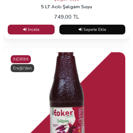
5 LT Acılı Şalgam Suyu
749,00 TL
İncele
Sepete Ekle
İNDİRİM!
Ereğli'den