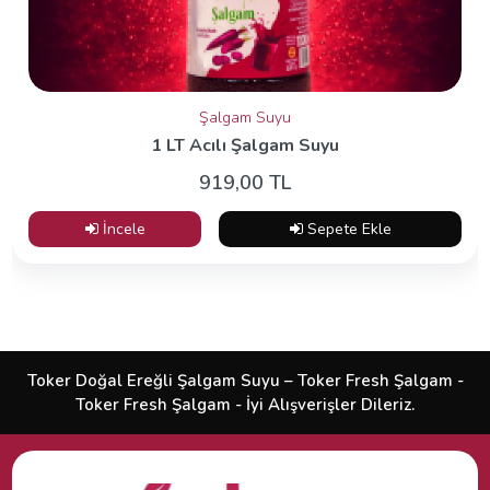
Şalgam Suyu
1 LT Acılı Şalgam Suyu
919,00 TL
İncele
Sepete Ekle
Toker Doğal Ereğli Şalgam Suyu – Toker Fresh Şalgam -
Toker Fresh Şalgam - İyi Alışverişler Dileriz.