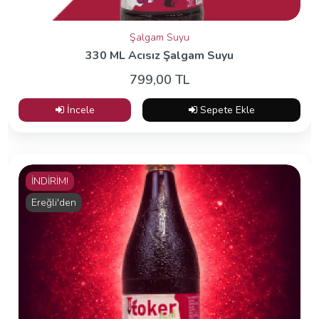
Şalgam Suyu
330 ML Acısız Şalgam Suyu
799,00 TL
İncele
Sepete Ekle
İNDİRİM!
Ereğli'den